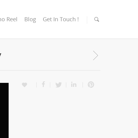
o Reel
Blog
Get In Touch !
y