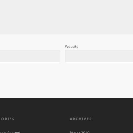
Website
GORIES
ARCHIVES
on, Stylized
février 2019