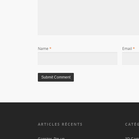
Name
*
Email
*
ARTICLES RÉCENTS
CATÉ
Ganster, Pin-up
3D Carto