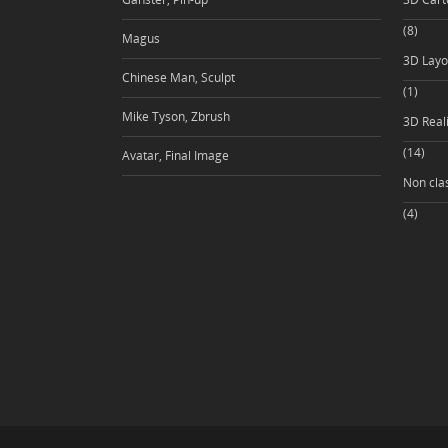
(8)
Magus
3D Layo
Chinese Man, Sculpt
(1)
Mike Tyson, Zbrush
3D Reali
(14)
Avatar, Final Image
Non cla
(4)