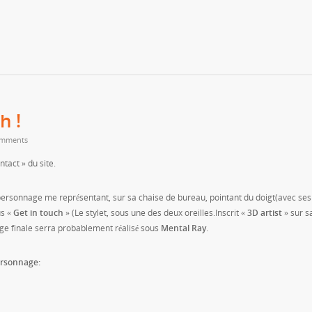
h !
mments
tact » du site.
 personnage me représentant, sur sa chaise de bureau, pointant du doigt(avec ses
us «
Get in touch
» (Le stylet, sous une des deux oreilles.Inscrit «
3D artist
» sur s
ge finale serra probablement réalisé sous
Mental Ray
.
ersonnage: