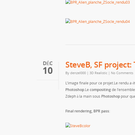
SteveB, SF project:
DÉC
10
By
denzel000
|
3D Realistic
|
No Comments
L’image finale pour ce projet.Le rendu a ét
Photoshop
.Le
compositing
de l’ensemble 
Zdeph à la main sous
Photoshop
pour que 
Final rendering, BPR pass: