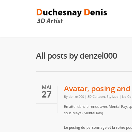
All posts by denzel000
Avatar, posing and
MAI
27
By
denzel000
|
3D Cartoon, Stylized
|
No Co
En attendant le rendu avec Mental Ray, qu
sous Maya (Mental Ray).
Le posing du personnage et la scène pour