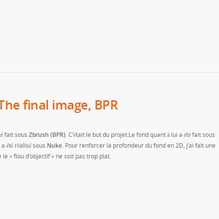
 The final image, BPR
é fait sous
Zbrush (BPR)
. C’était le but du projet.Le fond quant à lui a été fait sous
a été réalisé sous
Nuke
. Pour renforcer la profondeur du fond en 2D, j’ai fait une
le « flou d’objectif » ne soit pas trop plat.