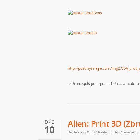
http://postmyimage.com/img2/356_crob_a
->Un croquis pour poser l’idée avant de
Alien: Print 3D (Zb
DÉC
10
By
denzel000
|
3D Realistic
|
No Comments