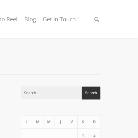
o Reel
Blog
Get In Touch !
L
M
M
J
V
S
D
1
2